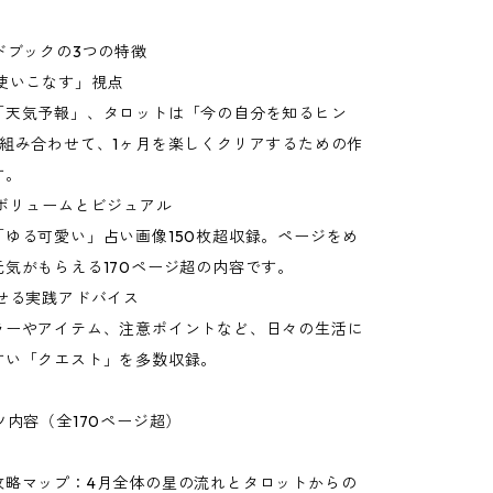
ドブックの3つの特徴
「使いこなす」視点
「天気予報」、タロットは「今の自分を知るヒン
を組み合わせて、1ヶ月を楽しくクリアするための作
す。
なボリュームとビジュアル
「ゆる可愛い」占い画像150枚超収録。ページをめ
元気がもらえる170ページ超の内容です。
試せる実践アドバイス
ラーやアイテム、注意ポイントなど、日々の生活に
すい「クエスト」を多数収録。
ツ内容（全170ページ超）
攻略マップ：4月全体の星の流れとタロットからの