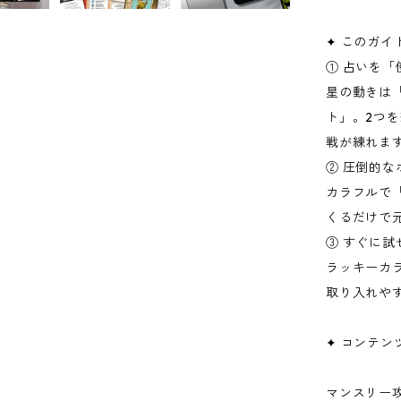
✦ このガイ
① 占いを
星の動きは
ト」。2つ
戦が練れま
② 圧倒的
カラフルで
くるだけで
③ すぐに
ラッキーカ
取り入れや
✦ コンテン
マンスリー