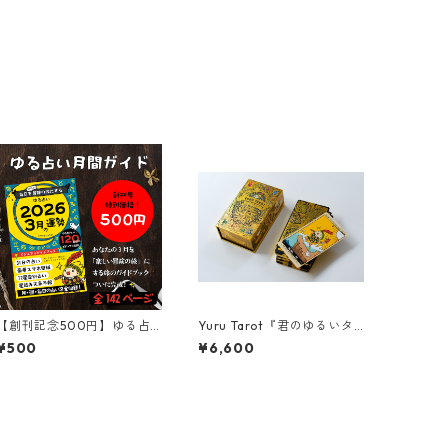
【創刊記念500円】ゆる占
Yuru Tarot『君のゆるいタ
い 2026年3月号｜毎日を冒
ロット占いが私を癒してく
¥500
¥6,600
険に変えるビジュアル攻略
れるから #ゆる占い 』フル
ガイド
デッキ版