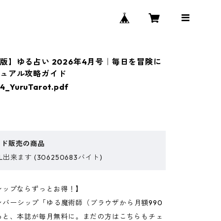
版】ゆる占い 2026年4月号｜毎日を冒険に
ジュアル攻略ガイド
4_YuruTarot.pdf
ード販売の商品
出来ます (306250683バイト)
シップならずっとお得！】
eメンバーシップ「ゆる魔術師（ブラウザから月額990
ると、本誌が毎月無料に。まだの方はこちらもチェ