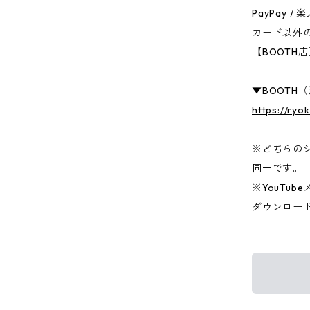
PayPay 
カード以外
【BOOTH
▼BOOTH
https://ry
※どちらの
同一です。
※YouTu
ダウンロー