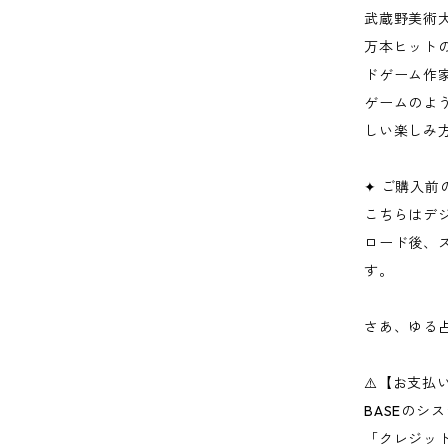
武蔵野美術
万本ヒット
ドゲーム作
ゲームのよ
しい楽しみ
✦ ご購入前
こちらはデ
ロード後、
す。
さあ、ゆる
⚠️【お支払
BASEのシ
「クレジッ