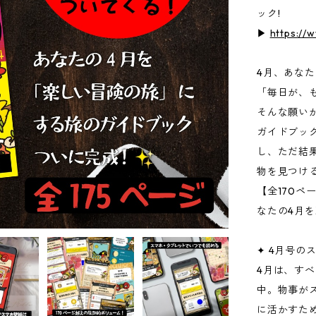
ック!
▶
https://
4月、あな
「毎日が、
そんな願い
ガイドブッ
し、ただ結
物を見つけ
【全170ペ
なたの4月
✦ 4月号の
4月は、す
中。物事が
に活かすた