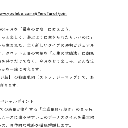
www.youtube.com/@YuruTarot/join
たの1ヶ月を「最高の冒険」に変えよう。
もっと楽しく、遊ぶように生きられたらいいのに」
から生まれた、全く新しいタイプの運勢ビジュアル
ク。タロットと星の言葉を「人生の攻略法」に翻訳
果を待つだけでなく、今月をどう楽しみ、どんな宝
るかを一緒に考えます。
ージ超】 の戦略地図（ストラテジーマップ）で、あ
を彩ります。
スペシャルポイント
べての惑星が順行する「全惑星順行期間」の真っ只
スムーズに進みやすいこのボーナスタイムを最大限
めの、具体的な戦略を徹底解説します。