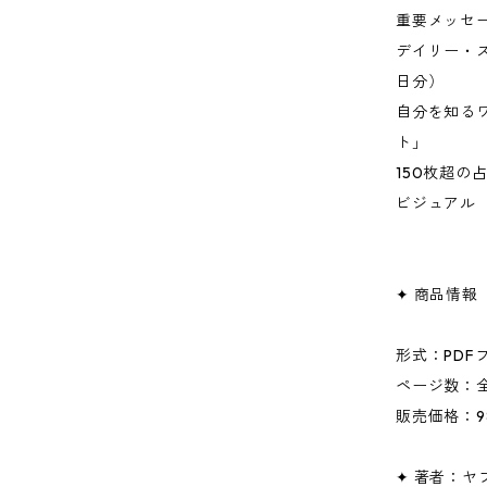
重要メッセ
デイリー・
日分）
自分を知る
ト」
150枚超
ビジュアル
✦ 商品情報
形式：PD
ページ数：全
販売価格：9
✦ 著者：ヤ